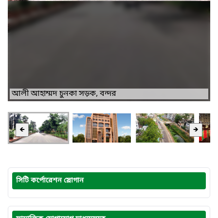
আলী আহাম্মদ চুনকা সড়ক, বন্দর
🡸
🡺
সিটি কর্পোরেশন স্লোগান