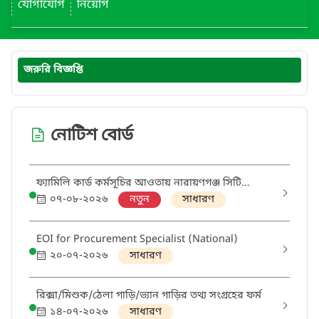
যোগাযোগ
নিয়োগ
জরুরি বিজ্ঞপ্তি
নোটিশ বোর্ড
ফ্যামিলি কার্ড কর্মসূচির আওতায় নারায়ণগঞ্জ সিটি
কর্পোরেশনের নারায়ণগঞ্জ অঞ্চলের (ওয়ার্ড ১০-১৮) ওয়ার্ড
০৭-০৮-২০২৬
নতুন
সাধারণ
সুপারভাইজার ও তথ্য সংগ্রাহক পদে নিয়োগের ফলাফল
EOI for Procurement Specialist (National)
২০-০৭-২০২৬
সাধারণ
রিক্সা/মিশুক/ঠেলা গাড়ি/ভ্যান গাড়ির তথ্য সংগ্রহের ফর্ম
১৪-০৭-২০২৬
সাধারণ