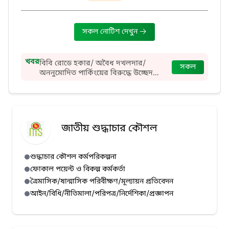
সকল নোটিশ দেখুন
খবর
বিবি রোডে হকার/ অবৈধ দখলদার/
সকল
অননুমোদিত পার্কিংয়ের বিরুদ্ধে উচ্ছেদ
অভিযান পরিচালনা।
জাতীয় শুদ্ধাচার কৌশল
শুদ্ধাচার কৌশল কর্মপরিকল্পনা
ফোকাল পয়েন্ট ও বিকল্প কর্মকর্তা
ত্রৈমাসিক/ষান্মাসিক পরিবীক্ষণ/মূল্যায়ন প্রতিবেদন
আইন/বিধি/নীতিমালা/পরিপত্র/নির্দেশিকা/প্রজ্ঞাপন