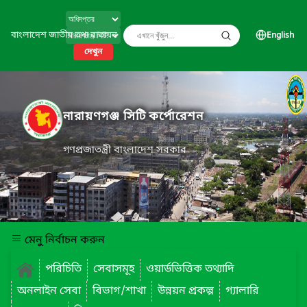
বাংলাদেশ জাতীয় তথ্য বাতায়ন
English
দেখুন
নারায়ণগঞ্জ সিটি কর্পোরেশন
গণপ্রজাতন্ত্রী বাংলাদেশ সরকার
মেনু নির্বাচন করুন
পরিচিতি
সেবাসমূহ
ওয়ার্ডভিত্তিক তথ্যাদি
অনলাইন সেবা
বিভাগ/শাখা
উন্নয়ন প্রকল্প
গ্যালারি